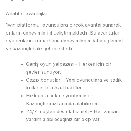
Anahtar avantajlar
1win platformu, oyunculara birçok avantaj sunarak
onların deneyimlerini geliştirmektedir. Bu avantajlar,
oyuncuların kumarhane deneyimlerini daha eğlenceli
ve kazançlı hale getirmektedir.
Geniş oyun yelpazesi – Herkes için bir
şeyler sunuyor.
Cazip bonuslar – Yeni oyunculara ve sadık
kullanıcılara özel teklifler.
Hızlı para çekme yöntemleri –
Kazançlarınızı anında alabilirsiniz.
24/7 müşteri destek hizmeti – Her zaman
yardım alabileceğiniz bir ekip var.