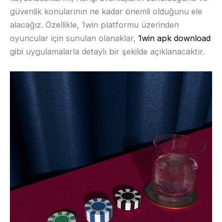
güvenlik konularının ne kadar önemli olduğunu ele
alacağız. Özellikle, 1win platformu üzerinden
oyuncular için sunulan olanaklar,
1win apk download
gibi uygulamalarla detaylı bir şekilde açıklanacaktır.