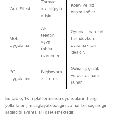
Tarayıcı
Kolay ve hızlı
Web Sitesi
aracılığıyla
erişim sağlar.
erişim
Akıllı
Oyunları hareket
telefon
Mobil
halindeyken
veya
Uygulama
oynamak için
tablet
idealdir.
üzerinden
Gelişmiş grafik
PC
Bilgisayara
ve performans
Uygulaması
indirerek
sunar.
Bu tablo, 1win platformunda oyuncuların hangi
yollarla erişim sağlayabileceğini ve her bir seçeneğin
sağladığı avantajları özetlemektedir.