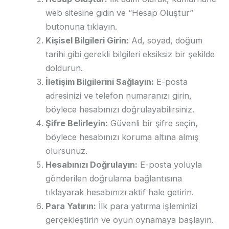
web sitesine gidin ve “Hesap Oluştur”
butonuna tıklayın.
Kişisel Bilgileri Girin:
Ad, soyad, doğum
tarihi gibi gerekli bilgileri eksiksiz bir şekilde
doldurun.
İletişim Bilgilerini Sağlayın:
E-posta
adresinizi ve telefon numaranızı girin,
böylece hesabınızı doğrulayabilirsiniz.
Şifre Belirleyin:
Güvenli bir şifre seçin,
böylece hesabınızı koruma altına almış
olursunuz.
Hesabınızı Doğrulayın:
E-posta yoluyla
gönderilen doğrulama bağlantısına
tıklayarak hesabınızı aktif hale getirin.
Para Yatırın:
İlk para yatırma işleminizi
gerçekleştirin ve oyun oynamaya başlayın.