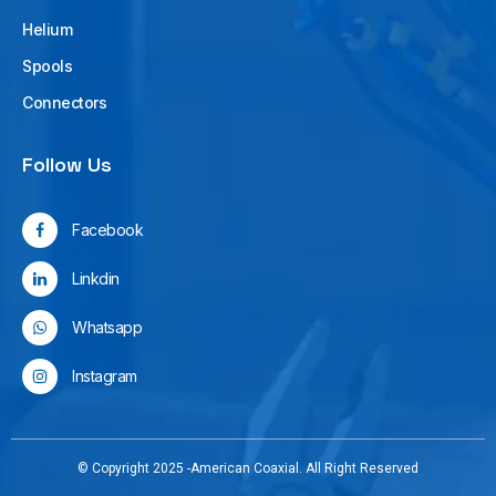
Helium
Spools
Connectors
Follow Us
Facebook
Linkdin
Whatsapp
Instagram
© Copyright 2025 -American Coaxial. All Right Reserved