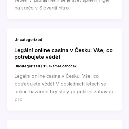
vedeti V zadnjih letih se je svet spletnih iger
na srečo v Sloveniji hitro
Uncategorized
Legální online casina v Česku: Vše, co
potřebujete vědět
Uncategorized
/
3154-americancoax
Legální online casina v Česku: Vše, co
potřebujete vědět V posledních letech se
online hazardní hry staly populární zábavou
pro