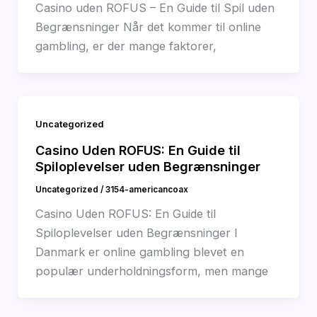
Casino uden ROFUS – En Guide til Spil uden
Begrænsninger Når det kommer til online
gambling, er der mange faktorer,
Uncategorized
Casino Uden ROFUS: En Guide til
Spiloplevelser uden Begrænsninger
Uncategorized
/
3154-americancoax
Casino Uden ROFUS: En Guide til
Spiloplevelser uden Begrænsninger I
Danmark er online gambling blevet en
populær underholdningsform, men mange