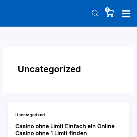
Skip
0
Cart
to
content
Uncategorized
Uncategorized
Casino ohne Limit Einfach ein Online
Casino ohne 1 Limit finden