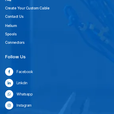
Create Your Custom Cable
Contact Us
Helium
Spools
Connectors
Follow Us
Facebook
Linkdin
Whatsapp
Instagram