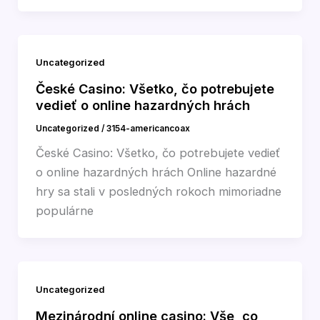
Uncategorized
České Casino: Všetko, čo potrebujete
vedieť o online hazardných hrách
Uncategorized
/
3154-americancoax
České Casino: Všetko, čo potrebujete vedieť
o online hazardných hrách Online hazardné
hry sa stali v posledných rokoch mimoriadne
populárne
Uncategorized
Mezinárodní online casino: Vše, co