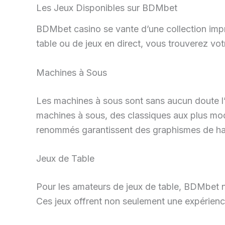
Les Jeux Disponibles sur BDMbet
BDMbet casino se vante d’une collection impr
table ou de jeux en direct, vous trouverez vot
Machines à Sous
Les machines à sous sont sans aucun doute l’
machines à sous, des classiques aux plus mod
renommés garantissent des graphismes de haute
Jeux de Table
Pour les amateurs de jeux de table, BDMbet ne
Ces jeux offrent non seulement une expérienc