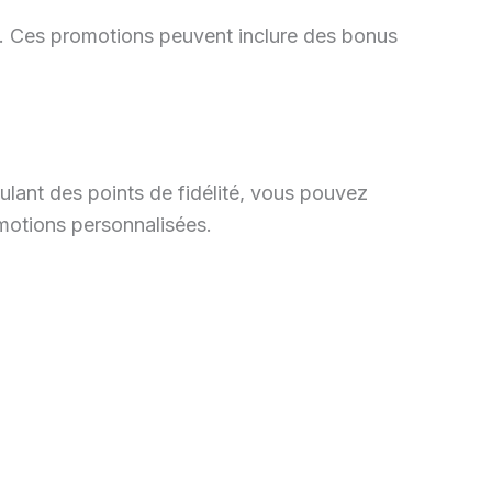
 Ces promotions peuvent inclure des bonus
lant des points de fidélité, vous pouvez
motions personnalisées.