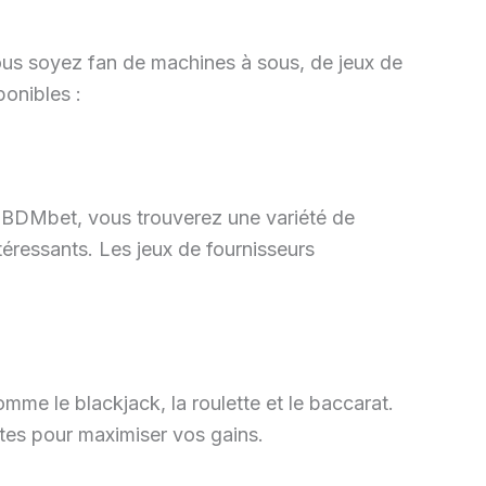
ous soyez fan de machines à sous, de jeux de
ponibles :
r BDMbet, vous trouverez une variété de
éressants. Les jeux de fournisseurs
me le blackjack, la roulette et le baccarat.
tes pour maximiser vos gains.