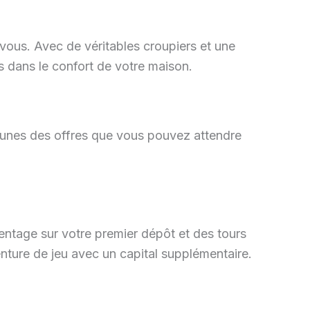
vous. Avec de véritables croupiers et une
és dans le confort de votre maison.
s-unes des offres que vous pouvez attendre
centage sur votre premier dépôt et des tours
ture de jeu avec un capital supplémentaire.