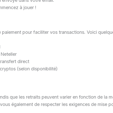
en envoyé dans votre email.
mmencez à jouer !
iement pour faciliter vos transactions. Voici quelqu
d
 Neteller
ransfert direct
cryptos (selon disponibilité)
is que les retraits peuvent varier en fonction de la mét
z-vous également de respecter les exigences de mise po