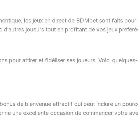
entique, les jeux en direct de BDMbet sont faits pour 
c d’autres joueurs tout en profitant de vos jeux préfér
pour attirer et fidéliser ses joueurs. Voici quelque
 bonus de bienvenue attractif qui peut inclure un pour
donne une excellente occasion de commencer votre aven