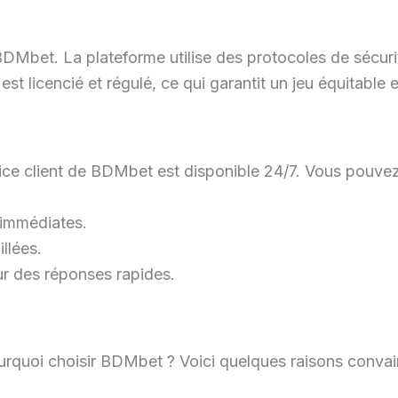
 BDMbet. La plateforme utilise des protocoles de sécur
t licencié et régulé, ce qui garantit un jeu équitable e
ice client de BDMbet est disponible 24/7. Vous pouvez 
immédiates.
llées.
r des réponses rapides.
ourquoi choisir BDMbet ? Voici quelques raisons convai