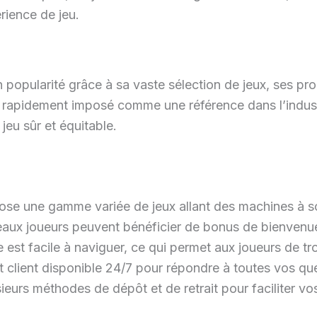
érience de jeu.
popularité grâce à sa vaste sélection de jeux, ses pro
 rapidement imposé comme une référence dans l’industr
eu sûr et équitable.
e une gamme variée de jeux allant des machines à sou
ux joueurs peuvent bénéficier de bonus de bienvenue e
est facile à naviguer, ce qui permet aux joueurs de tr
client disponible 24/7 pour répondre à toutes vos que
ieurs méthodes de dépôt et de retrait pour faciliter vo