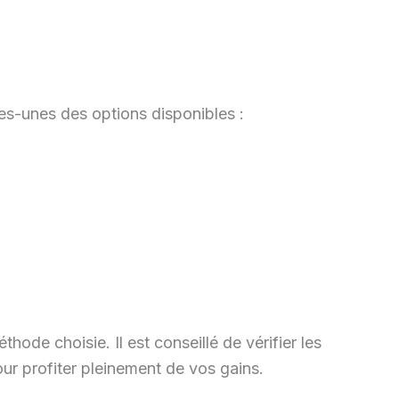
es-unes des options disponibles :
hode choisie. Il est conseillé de vérifier les
ur profiter pleinement de vos gains.