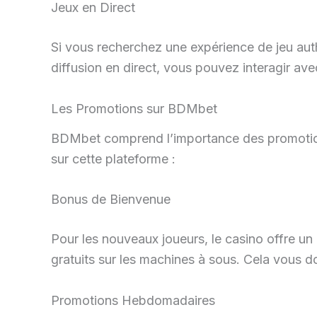
Jeux en Direct
Si vous recherchez une expérience de jeu auth
diffusion en direct, vous pouvez interagir ave
Les Promotions sur BDMbet
BDMbet comprend l’importance des promotions 
sur cette plateforme :
Bonus de Bienvenue
Pour les nouveaux joueurs, le casino offre un
gratuits sur les machines à sous. Cela vous 
Promotions Hebdomadaires