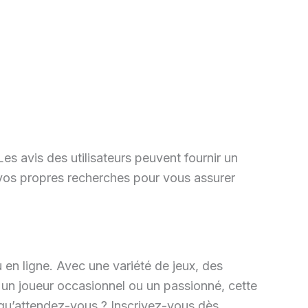
 Les avis des utilisateurs peuvent fournir un
 vos propres recherches pour vous assurer
en ligne. Avec une variété de jeux, des
 un joueur occasionnel ou un passionné, cette
, qu’attendez-vous ? Inscrivez-vous dès