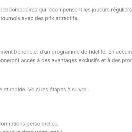
bdomadaires qui récompensent les joueurs réguliers.
urnois avec des prix attractifs.
ent bénéficier d’un programme de fidélité. En accumu
onneront accès à des avantages exclusifs et à des pro
et rapide. Voici les étapes à suivre :
formations personnelles.