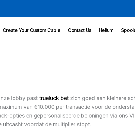
Create Your Custom Cable
Contact Us
Helium
Spool
onze lobby past
trueluck bet
zich goed aan kleinere s
aximum van €10.000 per transactie voor de onderstaa
ck-opties en gepersonaliseerde beloningen via ons VIP
uitcasht voordat de multiplier stopt.