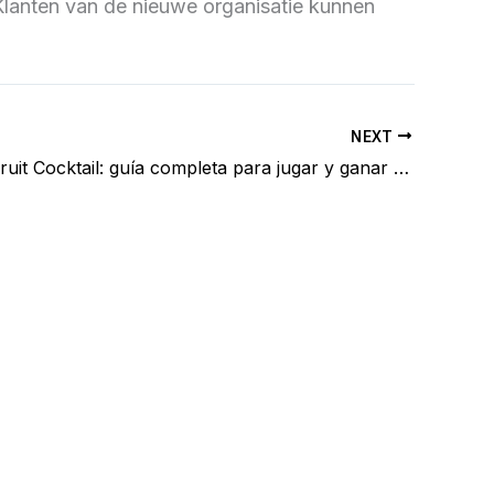
Klanten van de nieuwe organisatie kunnen
NEXT
Accede a Fruit Cocktail: guía completa para jugar y ganar dinero real en México