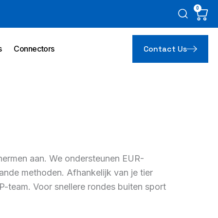
0
Car
s
Connectors
Contact Us
chermen aan. We ondersteunen EUR-
nde methoden. Afhankelijk van je tier
-team. Voor snellere rondes buiten sport