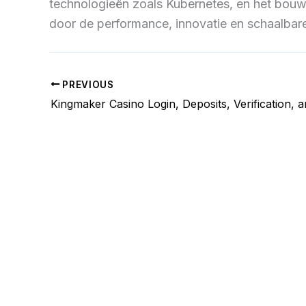
technologieën zoals Kubernetes, en het bouw
door de performance, innovatie en schaalbare
PREVIOUS