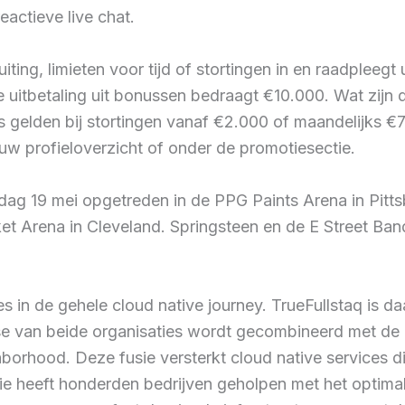
actieve live chat.
uiting, limieten voor tijd of stortingen in en raadpleeg
 uitbetaling uit bonussen bedraagt €10.000. Wat zijn d
es gelden bij stortingen vanaf €2.000 of maandelijks €
 uw profieloverzicht of onder de promotiesectie.
dag 19 mei opgetreden in de PPG Paints Arena in Pitts
et Arena in Cleveland. Springsteen en de E Street B
s in de gehele cloud native journey. TrueFullstaq is
se van beide organisaties wordt gecombineerd met de e
borhood. Deze fusie versterkt cloud native services di
e heeft honderden bedrijven geholpen met het optimali