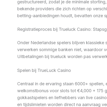
gestructureerd, zodat je de minimale stortin
bekende providers die zich richten op verschil
betting-aanbiedingen houdt, bevatten onze s
Registratieproces bij Trueluck Casino: Stapsg
Onder Nederlandse spelers blijven klassieke 
verwerken sommige banken niet, waardoor ver
Uitbetalingen bij trueluck worden pas verwer
Spelen bij TrueLuck Casino
Centraal in de ervaring staan 6000+ spellen
welkomstbonus voor slots tot €4,000 + 175 g
gokkastspelers en liefhebbers van live casin
en tijdslimieten worden direct na aanvraag ve