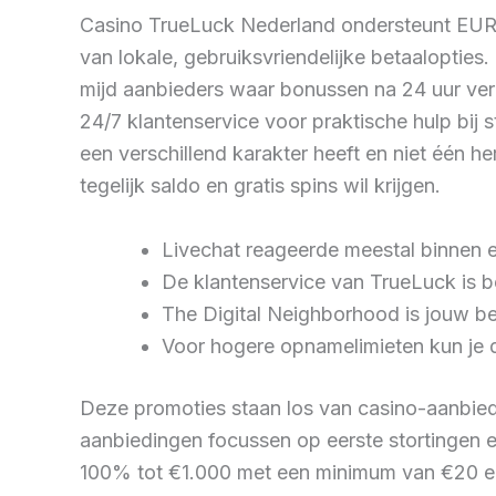
Casino TrueLuck Nederland ondersteunt EUR e
van lokale, gebruiksvriendelijke betaaloptie
mijd aanbieders waar bonussen na 24 uur verlo
24/7 klantenservice voor praktische hulp bij 
een verschillend karakter heeft en niet één 
tegelijk saldo en gratis spins wil krijgen.
Livechat reageerde meestal binnen 
De klantenservice van TrueLuck is b
The Digital Neighborhood is jouw be
Voor hogere opnamelimieten kun je 
Deze promoties staan los van casino-aanbiedi
aanbiedingen focussen op eerste stortingen 
100% tot €1.000 met een minimum van €20 en 