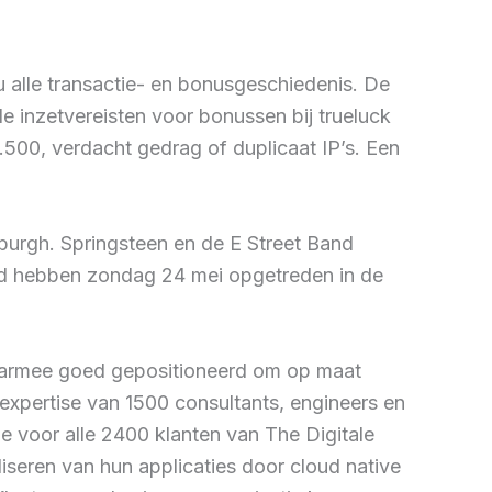
t u alle transactie- en bonusgeschiedenis. De
e inzetvereisten voor bonussen bij trueluck
7.500, verdacht gedrag of duplicaat IP’s. Een
burgh. Springsteen en de E Street Band
and hebben zondag 24 mei opgetreden in de
 daarmee goed gepositioneerd om op maat
xpertise van 1500 consultants, engineers en
e voor alle 2400 klanten van The Digitale
seren van hun applicaties door cloud native