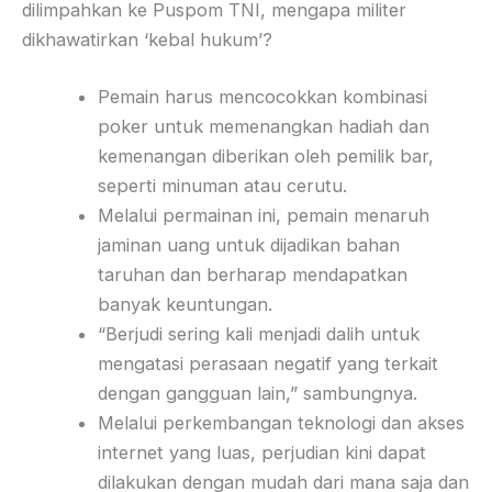
dilimpahkan ke Puspom TNI, mengapa militer
dikhawatirkan ‘kebal hukum’?
Pemain harus mencocokkan kombinasi
poker untuk memenangkan hadiah dan
kemenangan diberikan oleh pemilik bar,
seperti minuman atau cerutu.
Melalui permainan ini, pemain menaruh
jaminan uang untuk dijadikan bahan
taruhan dan berharap mendapatkan
banyak keuntungan.
“Berjudi sering kali menjadi dalih untuk
mengatasi perasaan negatif yang terkait
dengan gangguan lain,” sambungnya.
Melalui perkembangan teknologi dan akses
internet yang luas, perjudian kini dapat
dilakukan dengan mudah dari mana saja dan