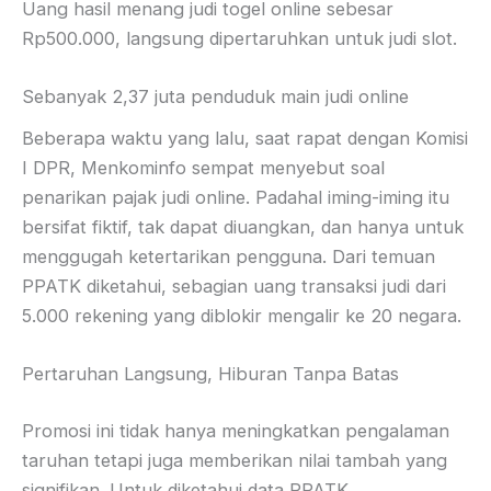
Uang hasil menang judi togel online sebesar
Rp500.000, langsung dipertaruhkan untuk judi slot.
Sebanyak 2,37 juta penduduk main judi online
Beberapa waktu yang lalu, saat rapat dengan Komisi
I DPR, Menkominfo sempat menyebut soal
penarikan pajak judi online. Padahal iming-iming itu
bersifat fiktif, tak dapat diuangkan, dan hanya untuk
menggugah ketertarikan pengguna. Dari temuan
PPATK diketahui, sebagian uang transaksi judi dari
5.000 rekening yang diblokir mengalir ke 20 negara.
Pertaruhan Langsung, Hiburan Tanpa Batas
Promosi ini tidak hanya meningkatkan pengalaman
taruhan tetapi juga memberikan nilai tambah yang
signifikan. Untuk diketahui data PPATK