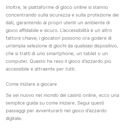
Inoltre, le piattaforme di gioco online si stanno
concentrando sulla sicurezza e sulla protezione dei
dati, garantendo ai propri utenti un ambiente di
gioco affidabile e sicuro. L’accessibilità è un altro
fattore chiave; i giocatori possono ora godere di
un’ampia selezione di giochi da qualsiasi dispositivo,
che si tratti di uno smartphone, un tablet o un
computer. Questo ha reso il gioco d’azzardo più
accessibile e attraente per tutti.
Come iniziare a giocare
Se sei nuovo nel mondo dei casinò online, ecco una
semplice guida su come iniziare. Segui questi
passaggi per avventurarti nel gioco d’azzardo
digitale.