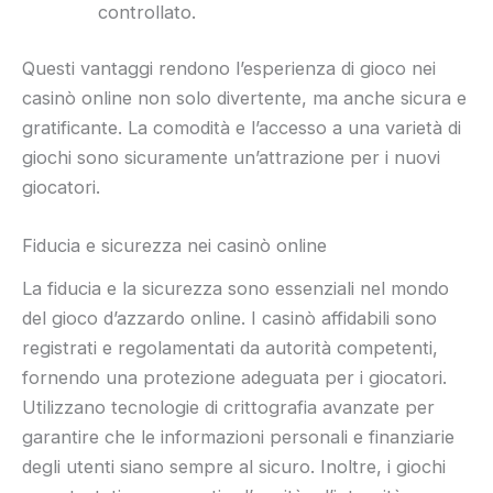
controllato.
Questi vantaggi rendono l’esperienza di gioco nei
casinò online non solo divertente, ma anche sicura e
gratificante. La comodità e l’accesso a una varietà di
giochi sono sicuramente un’attrazione per i nuovi
giocatori.
Fiducia e sicurezza nei casinò online
La fiducia e la sicurezza sono essenziali nel mondo
del gioco d’azzardo online. I casinò affidabili sono
registrati e regolamentati da autorità competenti,
fornendo una protezione adeguata per i giocatori.
Utilizzano tecnologie di crittografia avanzate per
garantire che le informazioni personali e finanziarie
degli utenti siano sempre al sicuro. Inoltre, i giochi