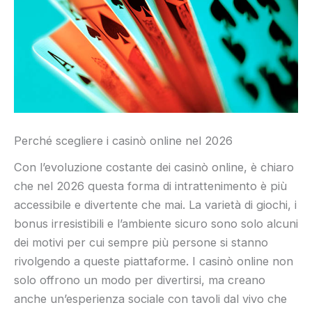
Perché scegliere i casinò online nel 2026
Con l’evoluzione costante dei casinò online, è chiaro
che nel 2026 questa forma di intrattenimento è più
accessibile e divertente che mai. La varietà di giochi, i
bonus irresistibili e l’ambiente sicuro sono solo alcuni
dei motivi per cui sempre più persone si stanno
rivolgendo a queste piattaforme. I casinò online non
solo offrono un modo per divertirsi, ma creano
anche un’esperienza sociale con tavoli dal vivo che