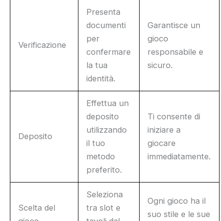
Presenta
documenti
Garantisce un
per
gioco
Verificazione
confermare
responsabile e
la tua
sicuro.
identità.
Effettua un
deposito
Ti consente di
utilizzando
iniziare a
Deposito
il tuo
giocare
metodo
immediatamente.
preferito.
Seleziona
Ogni gioco ha il
Scelta del
tra slot e
suo stile e le sue