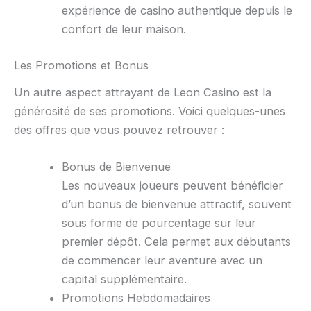
expérience de casino authentique depuis le
confort de leur maison.
Les Promotions et Bonus
Un autre aspect attrayant de Leon Casino est la
générosité de ses promotions. Voici quelques-unes
des offres que vous pouvez retrouver :
Bonus de Bienvenue
Les nouveaux joueurs peuvent bénéficier
d’un bonus de bienvenue attractif, souvent
sous forme de pourcentage sur leur
premier dépôt. Cela permet aux débutants
de commencer leur aventure avec un
capital supplémentaire.
Promotions Hebdomadaires