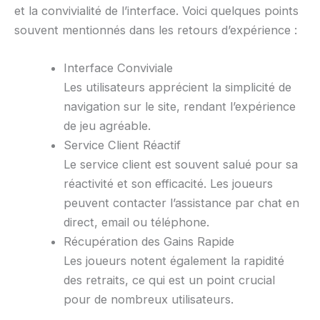
et la convivialité de l’interface. Voici quelques points
souvent mentionnés dans les retours d’expérience :
Interface Conviviale
Les utilisateurs apprécient la simplicité de
navigation sur le site, rendant l’expérience
de jeu agréable.
Service Client Réactif
Le service client est souvent salué pour sa
réactivité et son efficacité. Les joueurs
peuvent contacter l’assistance par chat en
direct, email ou téléphone.
Récupération des Gains Rapide
Les joueurs notent également la rapidité
des retraits, ce qui est un point crucial
pour de nombreux utilisateurs.