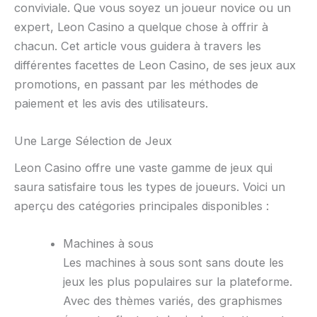
conviviale. Que vous soyez un joueur novice ou un
expert, Leon Casino a quelque chose à offrir à
chacun. Cet article vous guidera à travers les
différentes facettes de Leon Casino, de ses jeux aux
promotions, en passant par les méthodes de
paiement et les avis des utilisateurs.
Une Large Sélection de Jeux
Leon Casino offre une vaste gamme de jeux qui
saura satisfaire tous les types de joueurs. Voici un
aperçu des catégories principales disponibles :
Machines à sous
Les machines à sous sont sans doute les
jeux les plus populaires sur la plateforme.
Avec des thèmes variés, des graphismes