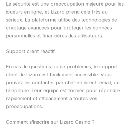
La sécurité est une préoccupation majeure pour les
joueurs en ligne, et Lizaro prend cela très au
sérieux. La plateforme utilise des technologies de
cryptage avancées pour protéger les données
personnelles et financières des utilisateurs.
Support client réactif
En cas de questions ou de problèmes, le support
client de Lizaro est facilement accessible. Vous
pouvez les contacter par chat en direct, email, ou
téléphone. Leur équipe est formée pour répondre
rapidement et efficacement à toutes vos
préoccupations.
Comment s’inscrire sur Lizaro Casino ?