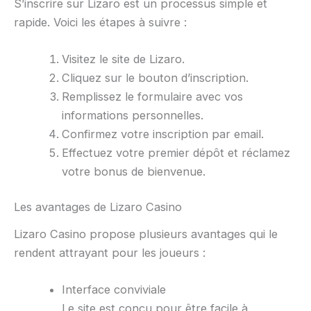
S’inscrire sur Lizaro est un processus simple et
rapide. Voici les étapes à suivre :
Visitez le site de Lizaro.
Cliquez sur le bouton d’inscription.
Remplissez le formulaire avec vos
informations personnelles.
Confirmez votre inscription par email.
Effectuez votre premier dépôt et réclamez
votre bonus de bienvenue.
Les avantages de Lizaro Casino
Lizaro Casino propose plusieurs avantages qui le
rendent attrayant pour les joueurs :
Interface conviviale
Le site est conçu pour être facile à