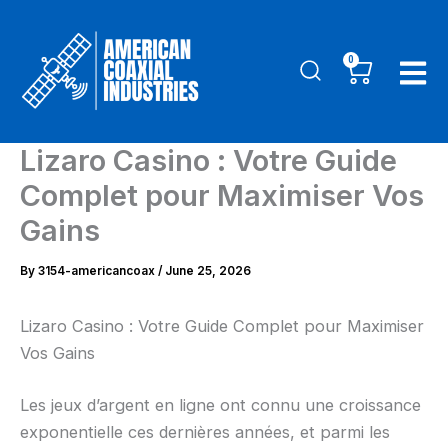
Skip
to
0
Cart
content
Lizaro Casino : Votre Guide
Complet pour Maximiser Vos
Gains
By
3154-americancoax
/
June 25, 2026
Lizaro Casino : Votre Guide Complet pour Maximiser
Vos Gains
Les jeux d’argent en ligne ont connu une croissance
exponentielle ces dernières années, et parmi les