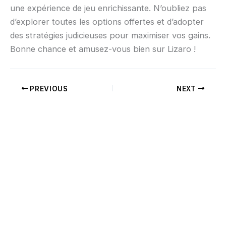
une expérience de jeu enrichissante. N’oubliez pas
d’explorer toutes les options offertes et d’adopter
des stratégies judicieuses pour maximiser vos gains.
Bonne chance et amusez-vous bien sur Lizaro !
PREVIOUS
NEXT
If you don’t see what you’re looking for, or
would like us to work with you on a custom
cable, charging lead, Helium Accessory or
have questions regarding international
shipping, complete and submit the form