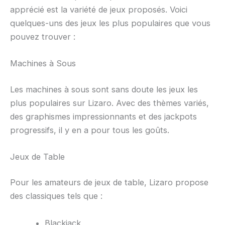
apprécié est la variété de jeux proposés. Voici
quelques-uns des jeux les plus populaires que vous
pouvez trouver :
Machines à Sous
Les machines à sous sont sans doute les jeux les
plus populaires sur Lizaro. Avec des thèmes variés,
des graphismes impressionnants et des jackpots
progressifs, il y en a pour tous les goûts.
Jeux de Table
Pour les amateurs de jeux de table, Lizaro propose
des classiques tels que :
Blackjack