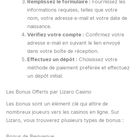
Remplissez le formulaire :
Fournissez les
informations requises, telles que votre
nom, votre adresse e-mail et votre date de
naissance.
Vérifiez votre compte :
Confirmez votre
adresse e-mail en suivant le lien envoyé
dans votre boîte de réception.
Effectuez un dépôt :
Choisissez votre
méthode de paiement préférée et effectuez
un dépôt initial.
Les Bonus Offerts par Lizaro Casino
Les bonus sont un élément clé qui attire de
nombreux joueurs vers les casinos en ligne. Sur
Lizaro, vous trouverez plusieurs types de bonus :
Bonus de Bienvenue