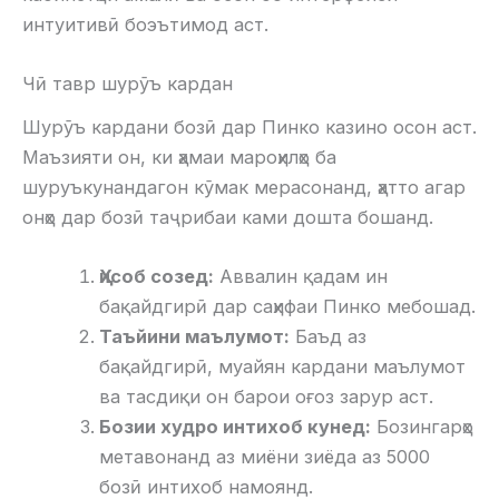
интуитивӣ боэътимод аст.
Чӣ тавр шурӯъ кардан
Шурӯъ кардани бозӣ дар Пинко казино осон аст.
Маъзияти он, ки ҳамаи мароҳилҳо ба
шуруъкунандагон кӯмак мерасонанд, ҳатто агар
онҳо дар бозӣ таҷрибаи ками дошта бошанд.
Ҳисоб созед:
Аввалин қадам ин
бақайдгирӣ дар саҳифаи Пинко мебошад.
Таъйини маълумот:
Баъд аз
бақайдгирӣ, муайян кардани маълумот
ва тасдиқи он барои оғоз зарур аст.
Бозии худро интихоб кунед:
Бозингарҳо
метавонанд аз миёни зиёда аз 5000
бозӣ интихоб намоянд.