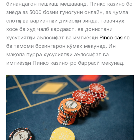
бинандагон пешкаш мешаванд. Пинко казино бо
зиёда аз 5000 бозии гуногуни онлайн, аз ҷумла
слотҳо ва вариантҳои дилерҳои зинда, таваҷҷуҳи
хосе ба худ ҷалб кардааст, ва донистани
хусусиятҳои аълосифат ва имтиёзҳои
Pinco casino
ба тамоми бозингарон кӯмак мекунад. Ин
мақола пурра хусусиятҳои аълосифат ва
имтиёзҳои Пинко казино-ро баррасӣ мекунад.