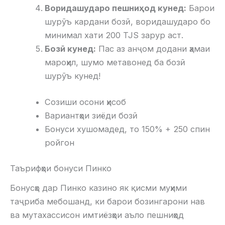
Воридашударо пешниҳод кунед:
Барои
шурӯъ кардани бозӣ, воридашударо бо
минимал хати 200 TJS зарур аст.
Бозӣ кунед:
Пас аз анҷом додани ҳамаи
мароҳил, шумо метавонед ба бозӣ
шурӯъ кунед!
Созиши осони ҳисоб
Вариантҳои зиёди бозӣ
Бонуси хушомадед, то 150% + 250 спин
ройгон
Таърифҳои бонуси Пинко
Бонусҳо дар Пинко казино як қисми муҳими
таҷриба мебошанд, ки барои бозингарони нав
ва мутахассисон имтиёзҳои аъло пешниҳод