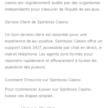
casino est régulièrement audité par des organismes
indépendants pour s’assurer de l’équité de ses jeux.
Service Client de Spinboss Casino
Un bon service client est essentiel pour une
expérience de jeu positive. Spinboss Casino offre un
support client 24/7, accessible par chat en direct, e-
mail et téléphone. Les agents sont formés pour
répondre rapidement et efficacement à toutes les
questions des joueurs.
Comment S’inscrire sur Spinboss Casino
Pour commencer à jouer sur Spinboss Casino,
suivez ces étapes simples :