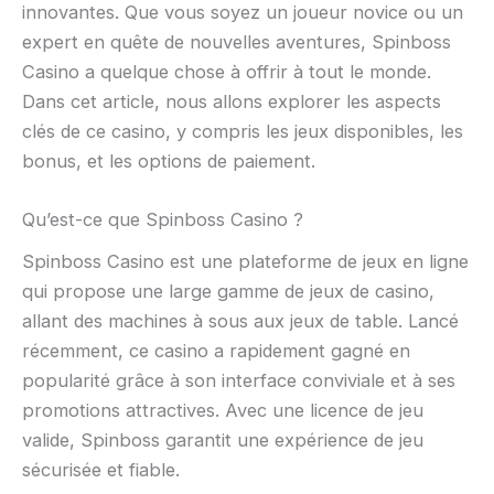
innovantes. Que vous soyez un joueur novice ou un
expert en quête de nouvelles aventures, Spinboss
Casino a quelque chose à offrir à tout le monde.
Dans cet article, nous allons explorer les aspects
clés de ce casino, y compris les jeux disponibles, les
bonus, et les options de paiement.
Qu’est-ce que Spinboss Casino ?
Spinboss Casino est une plateforme de jeux en ligne
qui propose une large gamme de jeux de casino,
allant des machines à sous aux jeux de table. Lancé
récemment, ce casino a rapidement gagné en
popularité grâce à son interface conviviale et à ses
promotions attractives. Avec une licence de jeu
valide, Spinboss garantit une expérience de jeu
sécurisée et fiable.