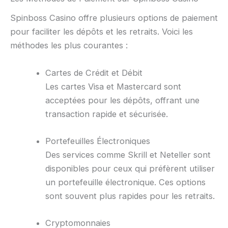
Spinboss Casino offre plusieurs options de paiement
pour faciliter les dépôts et les retraits. Voici les
méthodes les plus courantes :
Cartes de Crédit et Débit
Les cartes Visa et Mastercard sont
acceptées pour les dépôts, offrant une
transaction rapide et sécurisée.
Portefeuilles Électroniques
Des services comme Skrill et Neteller sont
disponibles pour ceux qui préfèrent utiliser
un portefeuille électronique. Ces options
sont souvent plus rapides pour les retraits.
Cryptomonnaies