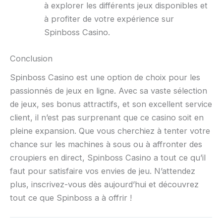
à explorer les différents jeux disponibles et
à profiter de votre expérience sur
Spinboss Casino.
Conclusion
Spinboss Casino est une option de choix pour les
passionnés de jeux en ligne. Avec sa vaste sélection
de jeux, ses bonus attractifs, et son excellent service
client, il n’est pas surprenant que ce casino soit en
pleine expansion. Que vous cherchiez à tenter votre
chance sur les machines à sous ou à affronter des
croupiers en direct, Spinboss Casino a tout ce qu’il
faut pour satisfaire vos envies de jeu. N’attendez
plus, inscrivez-vous dès aujourd’hui et découvrez
tout ce que Spinboss a à offrir !