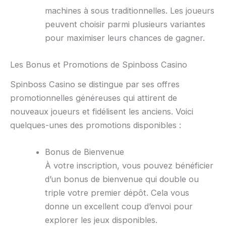
machines à sous traditionnelles. Les joueurs
peuvent choisir parmi plusieurs variantes
pour maximiser leurs chances de gagner.
Les Bonus et Promotions de Spinboss Casino
Spinboss Casino se distingue par ses offres
promotionnelles généreuses qui attirent de
nouveaux joueurs et fidélisent les anciens. Voici
quelques-unes des promotions disponibles :
Bonus de Bienvenue
À votre inscription, vous pouvez bénéficier
d’un bonus de bienvenue qui double ou
triple votre premier dépôt. Cela vous
donne un excellent coup d’envoi pour
explorer les jeux disponibles.