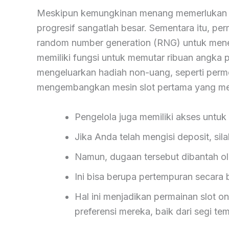
Meskipun kemungkinan menang memerlukan wak
progresif sangatlah besar. Sementara itu, 
random number generation (RNG) untuk men
memiliki fungsi untuk memutar ribuan angka p
mengeluarkan hadiah non-uang, seperti perme
mengembangkan mesin slot pertama yang men
Pengelola juga memiliki akses untuk
Jika Anda telah mengisi deposit, sil
Namun, dugaan tersebut dibantah ol
Ini bisa berupa pertempuran secara b
Hal ini menjadikan permainan slot 
preferensi mereka, baik dari segi 