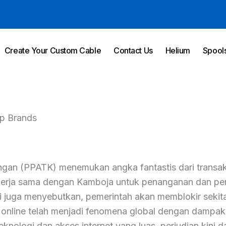
Create Your Custom Cable
Contact Us
Helium
Spool
op Brands
gan (PPATK) menemukan angka fantastis dari transaksi 
g kerja sama dengan Kamboja untuk penanganan dan pe
adi juga menyebutkan, pemerintah akan memblokir sekit
di online telah menjadi fenomena global dengan dampa
nologi dan akses internet yang luas, perjudian kini 