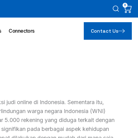
0
Car
s
Connectors
Contact Us
judi online di Indonesia. Sementara itu,
rlindungan warga negara Indonesia (WNI)
ar 5.000 rekening yang diduga terkait dengan
k signifikan pada berbagai aspek kehidupan
dapat dilakukan dengan mudah dari mana saja