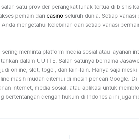
lah satu provider perangkat lunak tertua di bisnis kas
iakses pemain dari
casino
seluruh dunia. Setiap variasi
an Anda mengetahui kelebihan dari setiap variasi perm
ring meminta platform media sosial atau layanan in
rintahkan dalam UU ITE. Salah satunya bernama Jasaw
i online, slot, togel, dan lain-lain. Hanya saja meski
online masih mudah ditemui di mesin pencari Google. D
an internet, media sosial, atau aplikasi untuk memblo
g bertentangan dengan hukum di Indonesia ini juga m