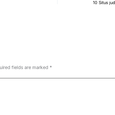
uired fields are marked
*