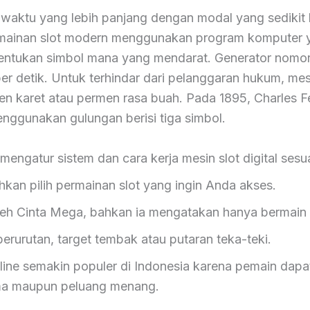
tu yang lebih panjang dengan modal yang sedikit leb
permainan slot modern menggunakan program komputer 
entukan simbol mana yang mendarat. Generator nomo
er detik. Untuk terhindar dari pelanggaran hukum, mes
n karet atau permen rasa buah. Pada 1895, Charles Fe
ggunakan gulungan berisi tiga simbol.
 mengatur sistem dan cara kerja mesin slot digital ses
ahkan pilih permainan slot yang ingin Anda akses.
eh Cinta Mega, bahkan ia mengatakan hanya bermain C
erurutan, target tembak atau putaran teka-teki.
online semakin populer di Indonesia karena pemain d
tema maupun peluang menang.