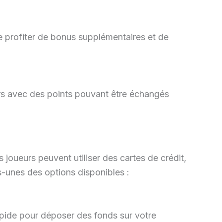
profiter de bonus supplémentaires et de
urs avec des points pouvant être échangés
 joueurs peuvent utiliser des cartes de crédit,
s-unes des options disponibles :
pide pour déposer des fonds sur votre