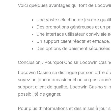
Voici quelques avantages qui font de Locowin 
Une vaste sélection de jeux de quali
Des promotions généreuses et un pro
Une interface utilisateur conviviale 
Un support client réactif et efficace.
Des options de paiement sécurisées 
Conclusion : Pourquoi Choisir Locowin Casin
Locowin Casino se distingue par son offre di
soyez un joueur occasionnel ou un passionné d
support client de qualité, Locowin Casino s’
possibilité de gagner.
Pour plus d’informations et des mises à jour su