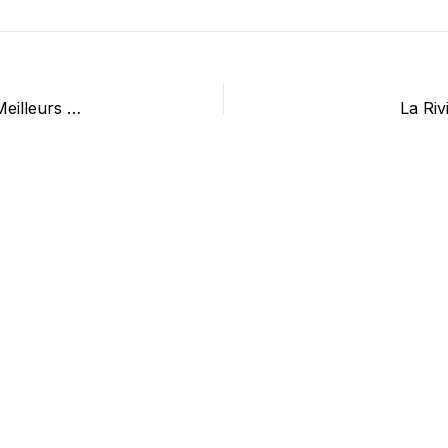
Simsinos Casino : Votre Guide Complet pour les Meilleurs Jeux et Bonus
La Riv