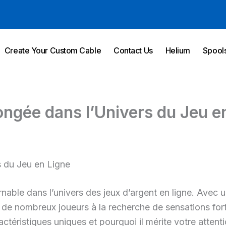
Create Your Custom Cable
Contact Us
Helium
Spool
ngée dans l’Univers du Jeu e
 du Jeu en Ligne
ble dans l’univers des jeux d’argent en ligne. Avec u
tire de nombreux joueurs à la recherche de sensations fo
ctéristiques uniques et pourquoi il mérite votre attenti