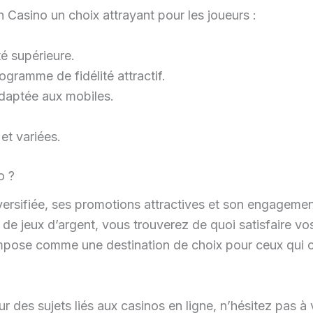
Casino un choix attrayant pour les joueurs :
té supérieure.
gramme de fidélité attractif.
adaptée aux mobiles.
et variées.
o ?
versifiée, ses promotions attractives et son engagemen
e jeux d’argent, vous trouverez de quoi satisfaire vos
impose comme une destination de choix pour ceux qui c
r des sujets liés aux casinos en ligne, n’hésitez pas à 