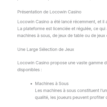
Présentation de Locowin Casino
Locowin Casino a été lancé récemment, et il 
La plateforme est licenciée et régulée, ce qu
machines à sous, de jeux de table ou de jeux
Une Large Sélection de Jeux
Locowin Casino propose une vaste gamme de je
disponibles :
Machines à Sous
Les machines à sous constituent l’u
qualité, les joueurs peuvent profiter