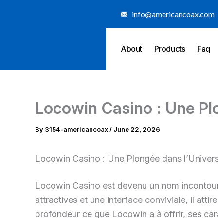
Skip
info@americancoax.com
to
content
About
Products
Faq
Locowin Casino : Une Plo
By
3154-americancoax
/
June 22, 2026
Locowin Casino : Une Plongée dans l’Univers
Locowin Casino est devenu un nom incontourna
attractives et une interface conviviale, il at
profondeur ce que Locowin a à offrir, ses cara