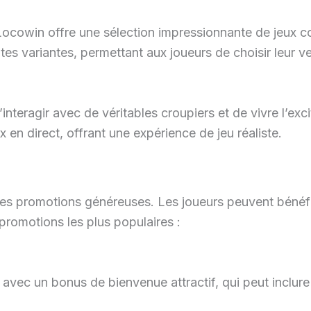
Locowin offre une sélection impressionnante de jeux co
tes variantes, permettant aux joueurs de choisir leur v
interagir avec de véritables croupiers et de vivre l’exc
n direct, offrant une expérience de jeu réaliste.
es promotions généreuses. Les joueurs peuvent bénéfi
romotions les plus populaires :
avec un bonus de bienvenue attractif, qui peut inclure 