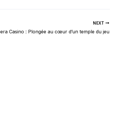
NEXT
iera Casino : Plongée au cœur d’un temple du jeu