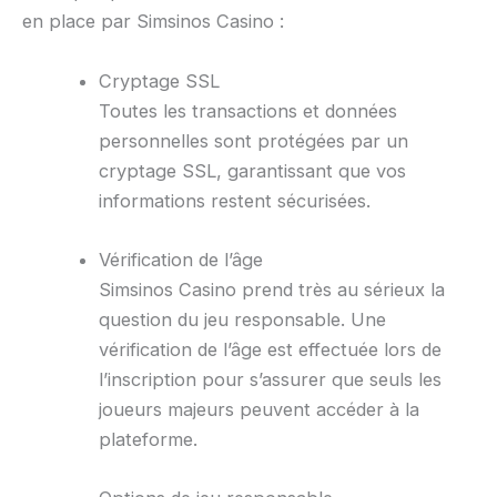
en place par Simsinos Casino :
Cryptage SSL
Toutes les transactions et données
personnelles sont protégées par un
cryptage SSL, garantissant que vos
informations restent sécurisées.
Vérification de l’âge
Simsinos Casino prend très au sérieux la
question du jeu responsable. Une
vérification de l’âge est effectuée lors de
l’inscription pour s’assurer que seuls les
joueurs majeurs peuvent accéder à la
plateforme.