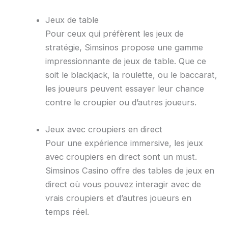
Jeux de table
Pour ceux qui préfèrent les jeux de
stratégie, Simsinos propose une gamme
impressionnante de jeux de table. Que ce
soit le blackjack, la roulette, ou le baccarat,
les joueurs peuvent essayer leur chance
contre le croupier ou d’autres joueurs.
Jeux avec croupiers en direct
Pour une expérience immersive, les jeux
avec croupiers en direct sont un must.
Simsinos Casino offre des tables de jeux en
direct où vous pouvez interagir avec de
vrais croupiers et d’autres joueurs en
temps réel.