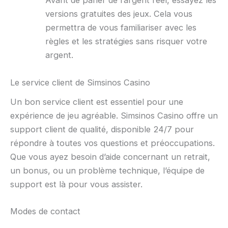
Avant de parier de l’argent réel, essayez les
versions gratuites des jeux. Cela vous
permettra de vous familiariser avec les
règles et les stratégies sans risquer votre
argent.
Le service client de Simsinos Casino
Un bon service client est essentiel pour une
expérience de jeu agréable. Simsinos Casino offre un
support client de qualité, disponible 24/7 pour
répondre à toutes vos questions et préoccupations.
Que vous ayez besoin d’aide concernant un retrait,
un bonus, ou un problème technique, l’équipe de
support est là pour vous assister.
Modes de contact