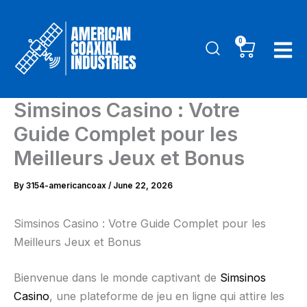
Skip
to
0
Cart
content
Simsinos Casino : Votre
Guide Complet pour les
Meilleurs Jeux et Bonus
By
3154-americancoax
/
June 22, 2026
Simsinos Casino : Votre Guide Complet pour les
Meilleurs Jeux et Bonus
Bienvenue dans le monde captivant de
Simsinos
Casino
, une plateforme de jeu en ligne qui attire les