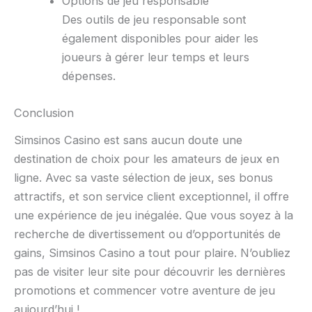
Options de jeu responsable
Des outils de jeu responsable sont
également disponibles pour aider les
joueurs à gérer leur temps et leurs
dépenses.
Conclusion
Simsinos Casino est sans aucun doute une
destination de choix pour les amateurs de jeux en
ligne. Avec sa vaste sélection de jeux, ses bonus
attractifs, et son service client exceptionnel, il offre
une expérience de jeu inégalée. Que vous soyez à la
recherche de divertissement ou d’opportunités de
gains, Simsinos Casino a tout pour plaire. N’oubliez
pas de visiter leur site pour découvrir les dernières
promotions et commencer votre aventure de jeu
aujourd’hui !