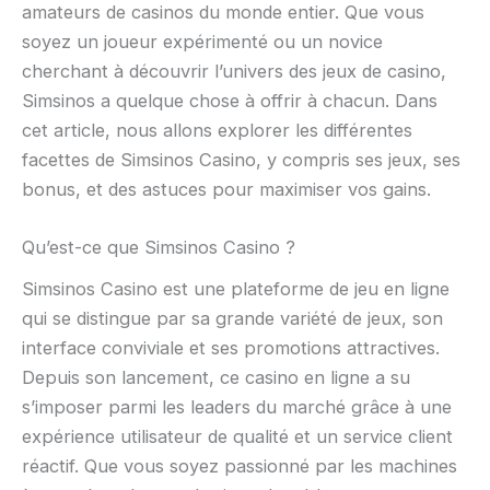
amateurs de casinos du monde entier. Que vous
soyez un joueur expérimenté ou un novice
cherchant à découvrir l’univers des jeux de casino,
Simsinos a quelque chose à offrir à chacun. Dans
cet article, nous allons explorer les différentes
facettes de Simsinos Casino, y compris ses jeux, ses
bonus, et des astuces pour maximiser vos gains.
Qu’est-ce que Simsinos Casino ?
Simsinos Casino est une plateforme de jeu en ligne
qui se distingue par sa grande variété de jeux, son
interface conviviale et ses promotions attractives.
Depuis son lancement, ce casino en ligne a su
s’imposer parmi les leaders du marché grâce à une
expérience utilisateur de qualité et un service client
réactif. Que vous soyez passionné par les machines