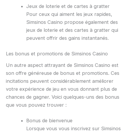
Jeux de loterie et de cartes à gratter
Pour ceux qui aiment les jeux rapides,
Simsinos Casino propose également des
jeux de loterie et des cartes à gratter qui
peuvent offrir des gains instantanés.
Les bonus et promotions de Simsinos Casino
Un autre aspect attrayant de Simsinos Casino est
son offre généreuse de bonus et promotions. Ces
incitations peuvent considérablement améliorer
votre expérience de jeu en vous donnant plus de
chances de gagner. Voici quelques-uns des bonus
que vous pouvez trouver :
Bonus de bienvenue
Lorsque vous vous inscrivez sur Simsinos