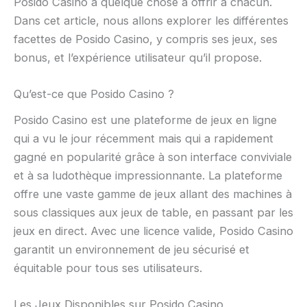
Posido Casino a quelque chose à offrir à chacun.
Dans cet article, nous allons explorer les différentes
facettes de Posido Casino, y compris ses jeux, ses
bonus, et l’expérience utilisateur qu’il propose.
Qu’est-ce que Posido Casino ?
Posido Casino est une plateforme de jeux en ligne
qui a vu le jour récemment mais qui a rapidement
gagné en popularité grâce à son interface conviviale
et à sa ludothèque impressionnante. La plateforme
offre une vaste gamme de jeux allant des machines à
sous classiques aux jeux de table, en passant par les
jeux en direct. Avec une licence valide, Posido Casino
garantit un environnement de jeu sécurisé et
équitable pour tous ses utilisateurs.
Les Jeux Disponibles sur Posido Casino