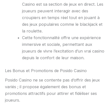
Casino est sa section de jeux en direct. Les
joueurs peuvent interagir avec des
croupiers en temps réel tout en jouant à
des jeux populaires comme le blackjack et
la roulette.
Cette fonctionnalité offre une expérience
immersive et sociale, permettant aux
joueurs de vivre l’excitation d’un vrai casino
depuis le confort de leur maison.
Les Bonus et Promotions de Posido Casino
Posido Casino ne se contente pas d’offrir des jeux
variés ; il propose également des bonus et
promotions attractifs pour attirer et fidéliser ses
joueurs.