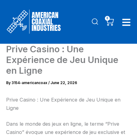
Skip
to
0
Cart
content
Prive Casino : Une
Expérience de Jeu Unique
en Ligne
By
3154-americancoax
/
June 22, 2026
Prive Casino : Une Expérience de Jeu Unique en
Ligne
Dans le monde des jeux en ligne, le terme “Prive
Casino” évoque une expérience de jeu exclusive et