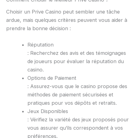
Choisir un Prive Casino peut sembler une tâche
ardue, mais quelques critères peuvent vous aider à
prendre la bonne décision :
Réputation
: Recherchez des avis et des témoignages
de joueurs pour évaluer la réputation du
casino.
Options de Paiement
: Assurez-vous que le casino propose des
méthodes de paiement sécurisées et
pratiques pour vos dépôts et retraits.
Jeux Disponibles
: Vérifiez la variété des jeux proposés pour
vous assurer qu’ils correspondent à vos
préférences.