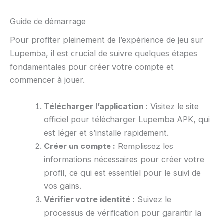
Guide de démarrage
Pour profiter pleinement de l’expérience de jeu sur
Lupemba, il est crucial de suivre quelques étapes
fondamentales pour créer votre compte et
commencer à jouer.
Télécharger l’application :
Visitez le site
officiel pour télécharger Lupemba APK, qui
est léger et s’installe rapidement.
Créer un compte :
Remplissez les
informations nécessaires pour créer votre
profil, ce qui est essentiel pour le suivi de
vos gains.
Vérifier votre identité :
Suivez le
processus de vérification pour garantir la