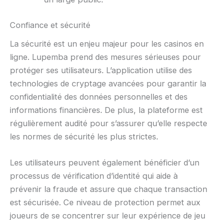
Confiance et sécurité
La sécurité est un enjeu majeur pour les casinos en
ligne. Lupemba prend des mesures sérieuses pour
protéger ses utilisateurs. L’application utilise des
technologies de cryptage avancées pour garantir la
confidentialité des données personnelles et des
informations financières. De plus, la plateforme est
régulièrement audité pour s’assurer qu’elle respecte
les normes de sécurité les plus strictes.
Les utilisateurs peuvent également bénéficier d’un
processus de vérification d’identité qui aide à
prévenir la fraude et assure que chaque transaction
est sécurisée. Ce niveau de protection permet aux
joueurs de se concentrer sur leur expérience de jeu