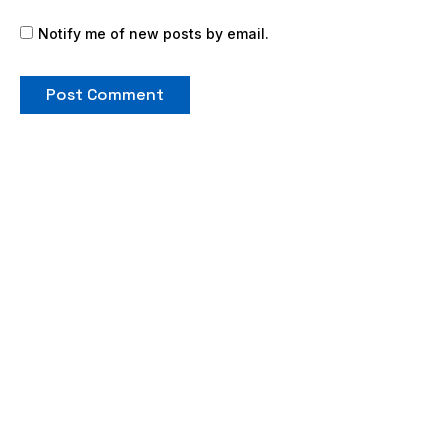
Notify me of new posts by email.
If you don’t see what you’re looking for, or
would like us to work with you on a custom
cable, charging lead, Helium Accessory or
have questions regarding international
shipping, complete and submit the form